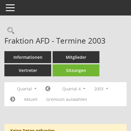
Toggle navigation
Rechercheauswahl
Fraktion AFD - Termine 2003
Informationen
Mitglieder
Vertreter
Sitzungen
Quartal
Quartal 4
2003
Aktuell
Gremium auswählen
Keine Daten gefunden.