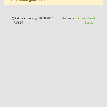
Letzte Änderung: 10.08.2026
Software:
Sitzungsdienst
(Wird in
17:01:57
Session