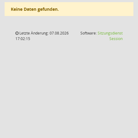
Keine Daten gefunden.
Letzte Änderung: 07.08.2026
Software:
Sitzungsdienst
(Wird in
17:02:15
Session