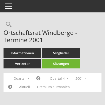
Toggle navigation
Rechercheauswahl
Ortschaftsrat Windberge -
Termine 2001
Informationen
Mitglieder
Vertreter
Sitzungen
Quartal
Quartal 4
2001
Aktuell
Gremium auswählen