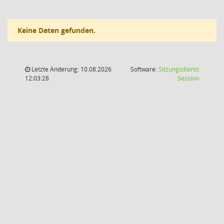
Keine Daten gefunden.
Letzte Änderung: 10.08.2026
Software:
Sitzungsdienst
(Wird in
12:03:28
Session