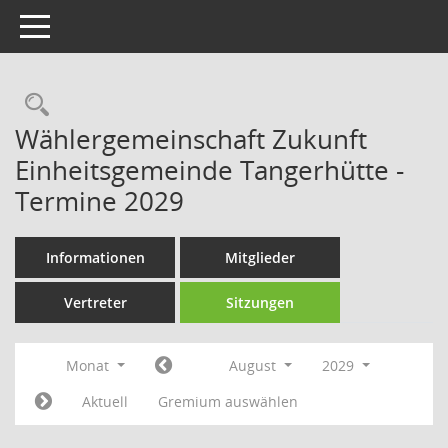
Toggle navigation
Rechercheauswahl
Wählergemeinschaft Zukunft
Einheitsgemeinde Tangerhütte -
Termine 2029
Informationen
Mitglieder
Vertreter
Sitzungen
Monat
August
2029
Aktuell
Gremium auswählen