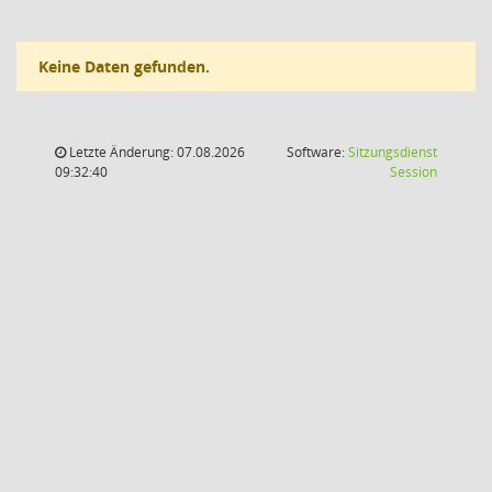
Keine Daten gefunden.
Letzte Änderung: 07.08.2026
Software:
Sitzungsdienst
(Wird in
09:32:40
Session