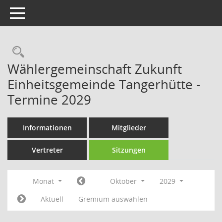
Toggle navigation
Rechercheauswahl
Wählergemeinschaft Zukunft
Einheitsgemeinde Tangerhütte -
Termine 2029
Informationen
Mitglieder
Vertreter
Sitzungen
Monat
Oktober
2029
Aktuell
Gremium auswählen