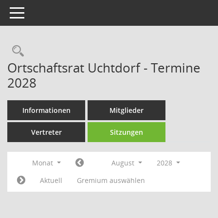
Toggle navigation
Rechercheauswahl
Ortschaftsrat Uchtdorf - Termine
2028
Informationen
Mitglieder
Vertreter
Sitzungen
Monat
August
2028
Aktuell
Gremium auswählen