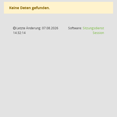
Keine Daten gefunden.
Letzte Änderung: 07.08.2026
Software:
Sitzungsdienst
(Wird in
14:32:14
Session