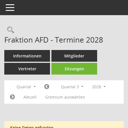
Toggle navigation
Rechercheauswahl
Fraktion AFD - Termine 2028
Informationen
Mitglieder
Vertreter
Sitzungen
Quartal
Quartal 3
2028
Aktuell
Gremium auswählen
Keine Daten gefunden.