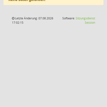
Letzte Änderung: 07.08.2026
Software:
Sitzungsdienst
(Wird in
17:02:15
Session