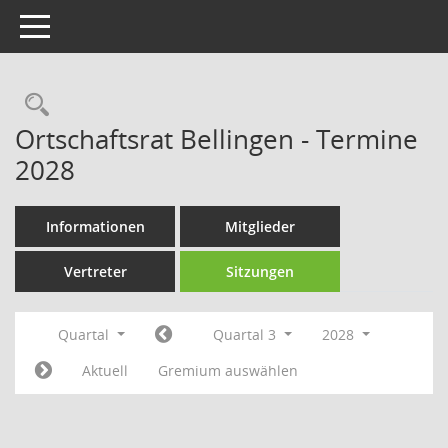
Toggle navigation
Rechercheauswahl
Ortschaftsrat Bellingen - Termine
2028
Informationen
Mitglieder
Vertreter
Sitzungen
Quartal
Quartal 3
2028
Aktuell
Gremium auswählen