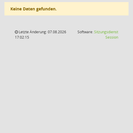
Keine Daten gefunden.
Letzte Änderung: 07.08.2026
Software:
Sitzungsdienst
(Wird in
17:02:15
Session