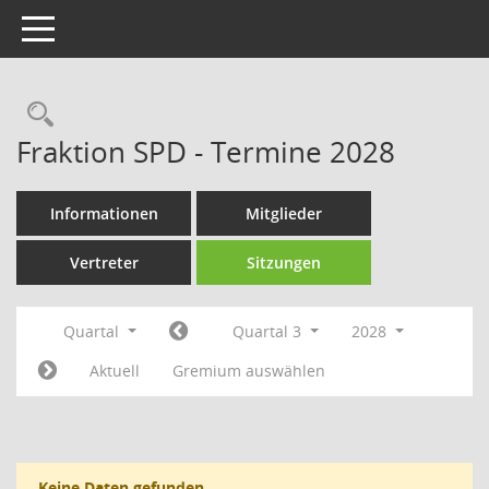
Toggle navigation
Rechercheauswahl
Fraktion SPD - Termine 2028
Informationen
Mitglieder
Vertreter
Sitzungen
Quartal
Quartal 3
2028
Aktuell
Gremium auswählen
Keine Daten gefunden.