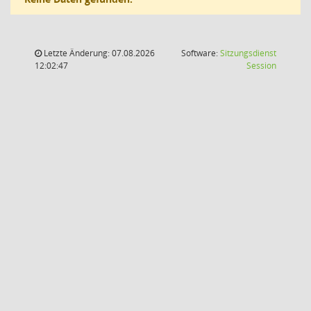
Letzte Änderung: 07.08.2026
Software:
Sitzungsdienst
(Wird in
12:02:47
Session