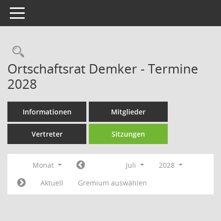
Toggle navigation
Rechercheauswahl
Ortschaftsrat Demker - Termine
2028
Informationen
Mitglieder
Vertreter
Sitzungen
Monat
Juli
2028
Aktuell
Gremium auswählen