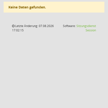
Keine Daten gefunden.
Letzte Änderung: 07.08.2026
Software:
Sitzungsdienst
(Wird in
17:02:15
Session