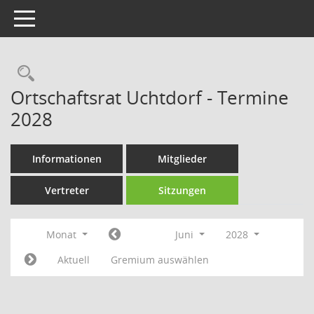
Toggle navigation
Rechercheauswahl
Ortschaftsrat Uchtdorf - Termine
2028
Informationen
Mitglieder
Vertreter
Sitzungen
Monat
Juni
2028
Aktuell
Gremium auswählen