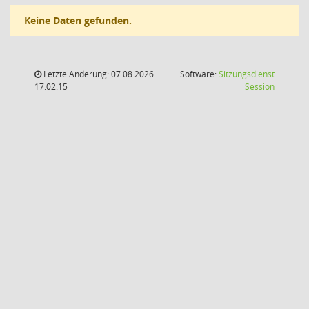
Keine Daten gefunden.
Letzte Änderung: 07.08.2026
Software:
Sitzungsdienst
(Wird in
17:02:15
Session