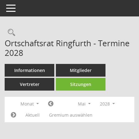
Toggle navigation
Rechercheauswahl
Ortschaftsrat Ringfurth - Termine
2028
Informationen
Mitglieder
Vertreter
Sitzungen
Monat
Mai
2028
Aktuell
Gremium auswählen