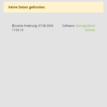
Keine Daten gefunden.
Letzte Änderung: 07.08.2026
Software:
Sitzungsdienst
(Wird in
17:02:15
Session