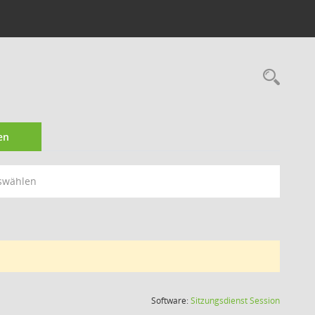
Rec
en
swählen
(Wird in
Software:
Sitzungsdienst
Session