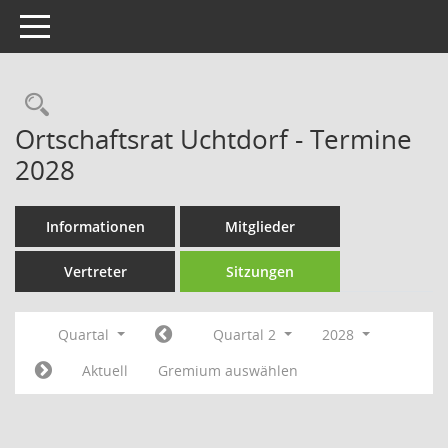
Toggle navigation
Rechercheauswahl
Ortschaftsrat Uchtdorf - Termine
2028
Informationen
Mitglieder
Vertreter
Sitzungen
Quartal
Quartal 2
2028
Aktuell
Gremium auswählen