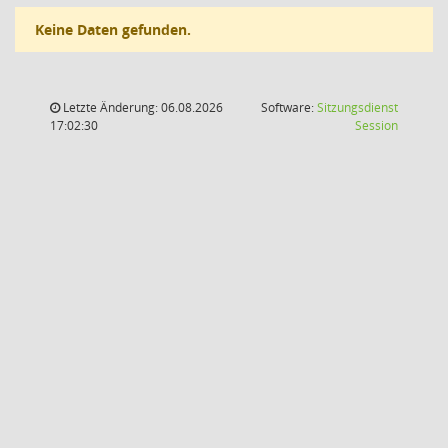
Keine Daten gefunden.
Letzte Änderung: 06.08.2026
Software:
Sitzungsdienst
(Wird in
17:02:30
Session