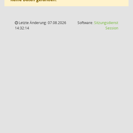
Letzte Änderung: 07.08.2026
Software:
Sitzungsdienst
(Wird in
14:32:14
Session