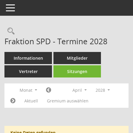
Toggle navigation
Rechercheauswahl
Fraktion SPD - Termine 2028
Informationen
Mitglieder
Vertreter
Sitzungen
Monat
April
2028
Aktuell
Gremium auswählen
Keine Daten gefunden.