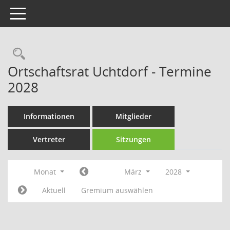
Toggle navigation
Rechercheauswahl
Ortschaftsrat Uchtdorf - Termine
2028
Informationen
Mitglieder
Vertreter
Sitzungen
Monat
März
2028
Aktuell
Gremium auswählen