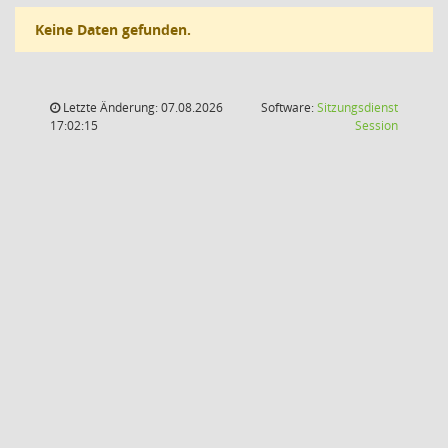
Keine Daten gefunden.
Letzte Änderung: 07.08.2026
Software:
Sitzungsdienst
(Wird in
17:02:15
Session