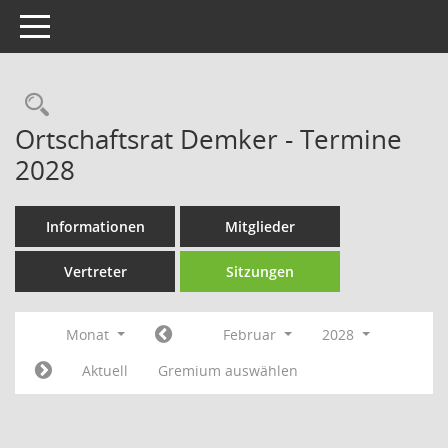
Toggle navigation
Rechercheauswahl
Ortschaftsrat Demker - Termine
2028
Informationen
Mitglieder
Vertreter
Sitzungen
Monat
Februar
2028
Aktuell
Gremium auswählen