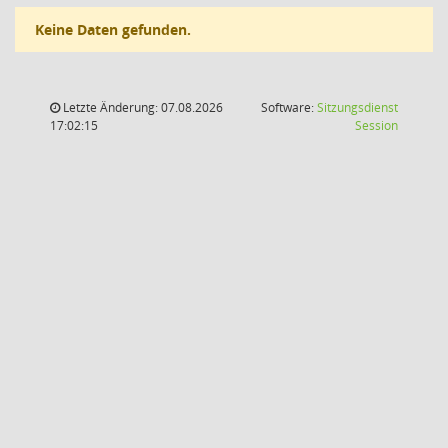
Keine Daten gefunden.
Letzte Änderung: 07.08.2026
Software:
Sitzungsdienst
(Wird in
17:02:15
Session