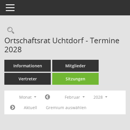
Toggle navigation
Rechercheauswahl
Ortschaftsrat Uchtdorf - Termine
2028
Informationen
Mitglieder
Vertreter
Sitzungen
Monat
Februar
2028
Aktuell
Gremium auswählen