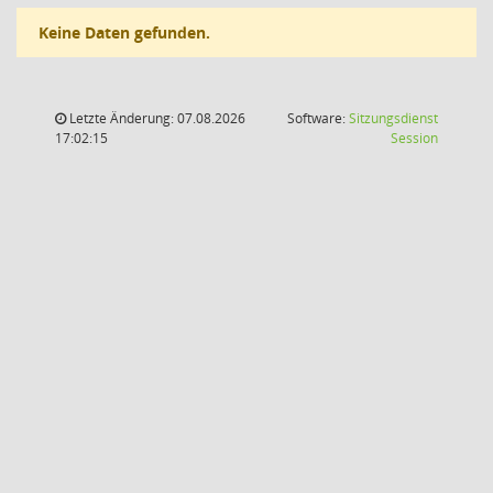
Keine Daten gefunden.
Letzte Änderung: 07.08.2026
Software:
Sitzungsdienst
(Wird in
17:02:15
Session