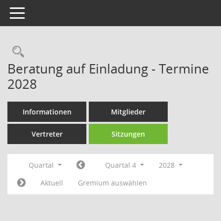
Toggle navigation
Rechercheauswahl
Beratung auf Einladung - Termine
2028
Informationen
Mitglieder
Vertreter
Sitzungen
Quartal
Quartal 4
2028
Aktuell
Gremium auswählen