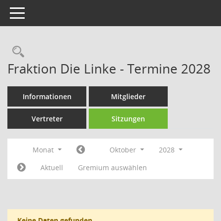
Toggle navigation
Rechercheauswahl
Fraktion Die Linke - Termine 2028
Informationen
Mitglieder
Vertreter
Sitzungen
Monat
Oktober
2028
Aktuell
Gremium auswählen
Keine Daten gefunden.