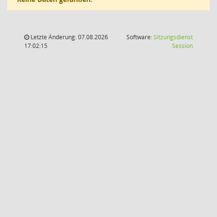
Letzte Änderung: 07.08.2026
Software:
Sitzungsdienst
(Wird in
17:02:15
Session