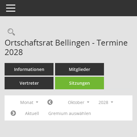
Toggle navigation
Rechercheauswahl
Ortschaftsrat Bellingen - Termine
2028
Informationen
Mitglieder
Vertreter
Sitzungen
Monat
Oktober
2028
Aktuell
Gremium auswählen