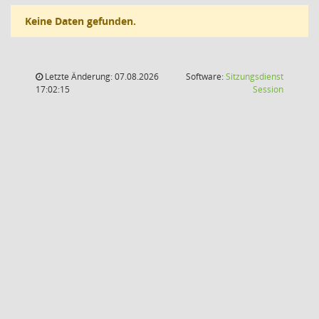
Keine Daten gefunden.
Letzte Änderung: 07.08.2026
Software:
Sitzungsdienst
(Wird in
17:02:15
Session