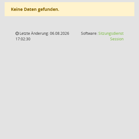
Keine Daten gefunden.
Letzte Änderung: 06.08.2026
Software:
Sitzungsdienst
(Wird in
17:02:30
Session