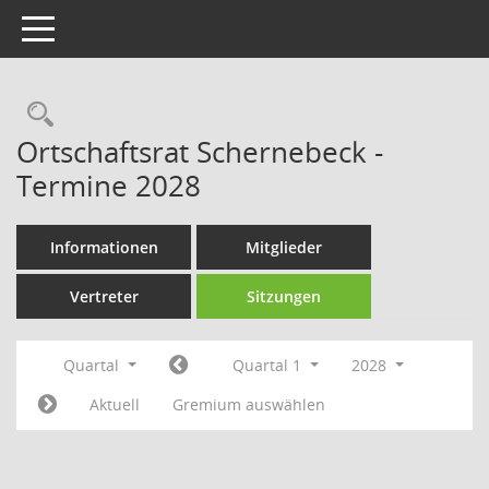
Toggle navigation
Rechercheauswahl
Ortschaftsrat Schernebeck -
Termine 2028
Informationen
Mitglieder
Vertreter
Sitzungen
Quartal
Quartal 1
2028
Aktuell
Gremium auswählen