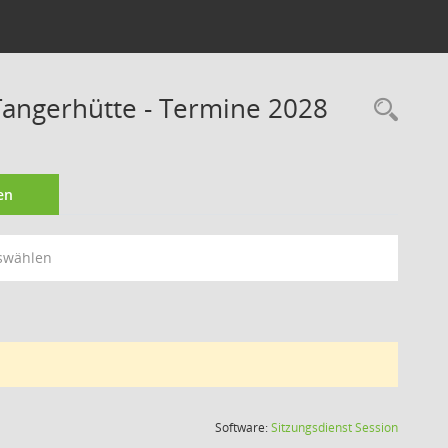
angerhütte - Termine 2028
Rec
en
swählen
(Wird in
Software:
Sitzungsdienst
Session