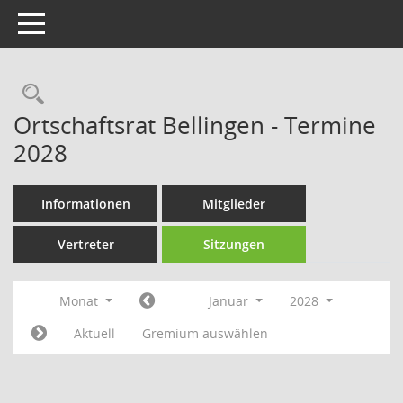
Toggle navigation
Rechercheauswahl
Ortschaftsrat Bellingen - Termine
2028
Informationen
Mitglieder
Vertreter
Sitzungen
Monat
Januar
2028
Aktuell
Gremium auswählen