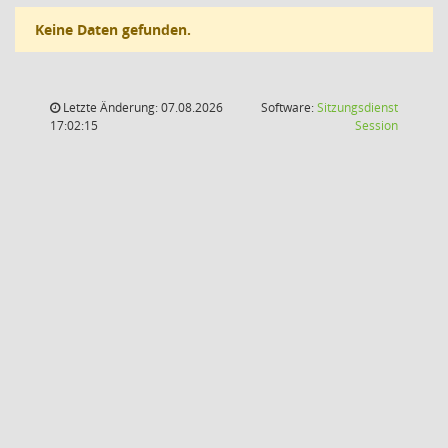
Keine Daten gefunden.
Letzte Änderung: 07.08.2026
Software:
Sitzungsdienst
(Wird in
17:02:15
Session