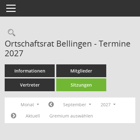
Toggle navigation
Rechercheauswahl
Ortschaftsrat Bellingen - Termine
2027
Informationen
Mitglieder
Vertreter
Sitzungen
Monat
September
2027
Aktuell
Gremium auswählen