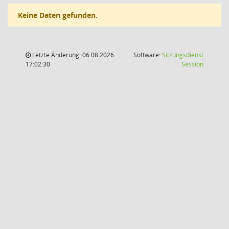
Keine Daten gefunden.
Letzte Änderung: 06.08.2026
Software:
Sitzungsdienst
(Wird in
17:02:30
Session