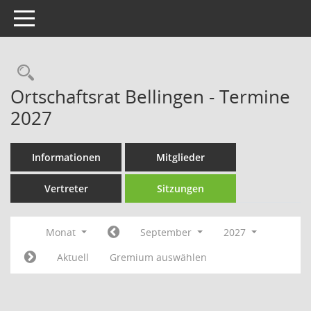
Toggle navigation
Rechercheauswahl
Ortschaftsrat Bellingen - Termine
2027
Informationen
Mitglieder
Vertreter
Sitzungen
Monat
September
2027
Aktuell
Gremium auswählen