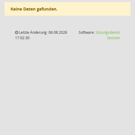
Keine Daten gefunden.
Letzte Änderung: 06.08.2026
Software:
Sitzungsdienst
(Wird in
17:02:30
Session