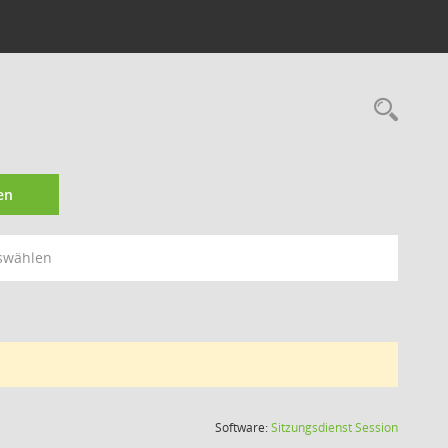
Rec
en
swählen
(Wird in
Software:
Sitzungsdienst
Session