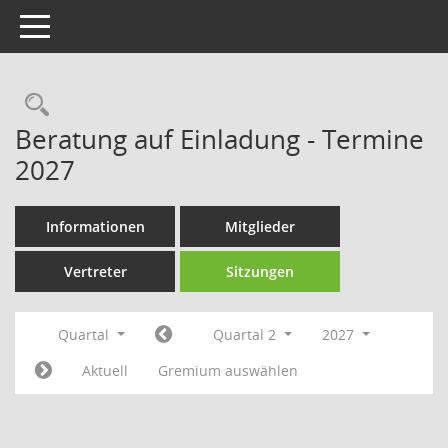
Toggle navigation
Rechercheauswahl
Beratung auf Einladung - Termine
2027
Informationen
Mitglieder
Vertreter
Sitzungen
Quartal
Quartal 2
2027
Aktuell
Gremium auswählen