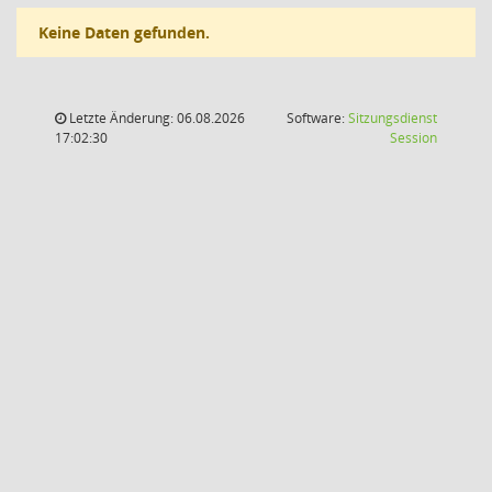
Keine Daten gefunden.
Letzte Änderung: 06.08.2026
Software:
Sitzungsdienst
(Wird in
17:02:30
Session