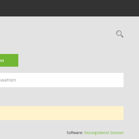
Rec
en
swählen
(Wird in
Software:
Sitzungsdienst
Session