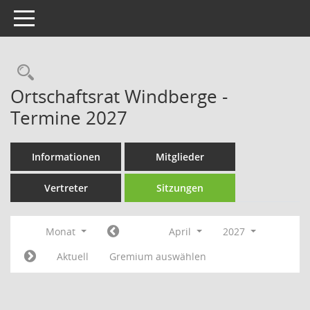
Toggle navigation
Rechercheauswahl
Ortschaftsrat Windberge -
Termine 2027
Informationen
Mitglieder
Vertreter
Sitzungen
Monat
April
2027
Aktuell
Gremium auswählen