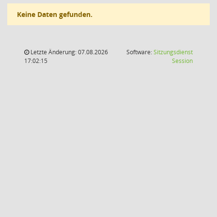
Keine Daten gefunden.
Letzte Änderung: 07.08.2026
Software:
Sitzungsdienst
(Wird in
17:02:15
Session