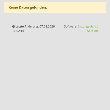
Keine Daten gefunden.
Letzte Änderung: 07.08.2026
Software:
Sitzungsdienst
(Wird in
17:02:15
Session