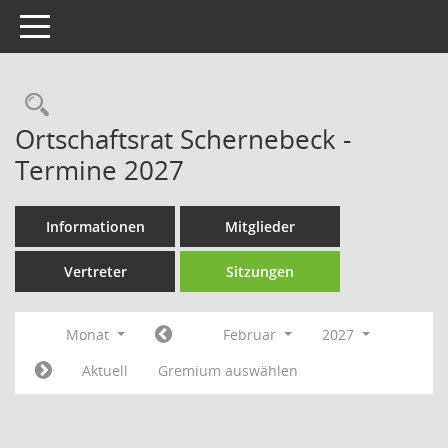
Toggle navigation
Rechercheauswahl
Ortschaftsrat Schernebeck -
Termine 2027
Informationen
Mitglieder
Vertreter
Sitzungen
Monat
Februar
2027
Aktuell
Gremium auswählen