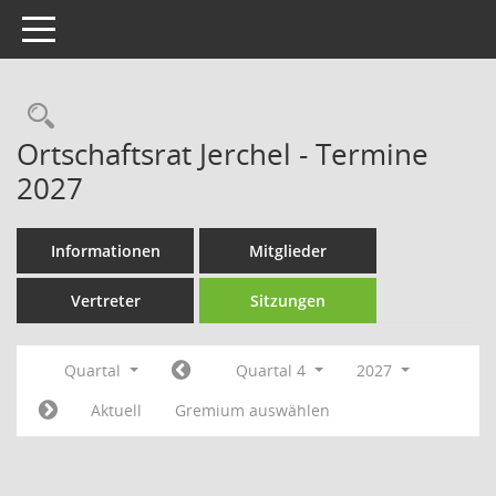
Toggle navigation
Rechercheauswahl
Ortschaftsrat Jerchel - Termine
2027
Informationen
Mitglieder
Vertreter
Sitzungen
Quartal
Quartal 4
2027
Aktuell
Gremium auswählen