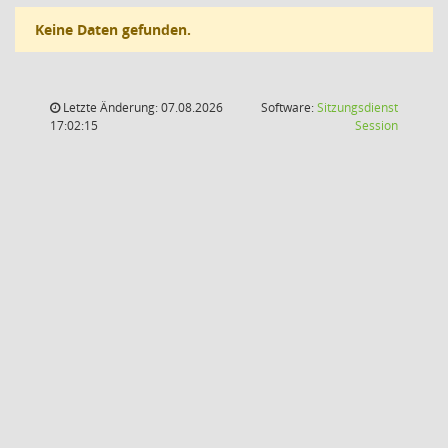
Keine Daten gefunden.
Letzte Änderung: 07.08.2026
Software:
Sitzungsdienst
(Wird in
17:02:15
Session