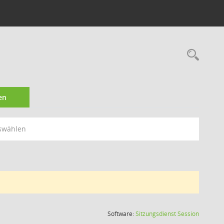
Rec
en
swählen
(Wird in
Software:
Sitzungsdienst
Session