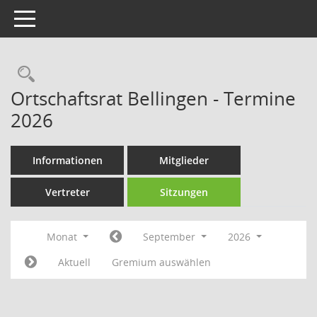
Toggle navigation
Rechercheauswahl
Ortschaftsrat Bellingen - Termine
2026
Informationen
Mitglieder
Vertreter
Sitzungen
Monat
September
2026
Aktuell
Gremium auswählen