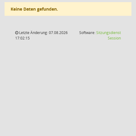
Keine Daten gefunden.
Letzte Änderung: 07.08.2026
Software:
Sitzungsdienst
(Wird in
17:02:15
Session