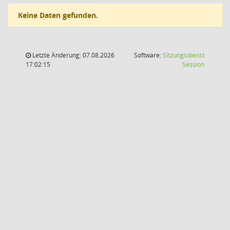
Keine Daten gefunden.
Letzte Änderung: 07.08.2026
Software:
Sitzungsdienst
(Wird in
17:02:15
Session