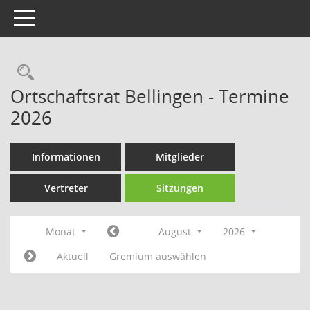
Toggle navigation
Rechercheauswahl
Ortschaftsrat Bellingen - Termine
2026
Informationen
Mitglieder
Vertreter
Sitzungen
Monat
August
2026
Aktuell
Gremium auswählen