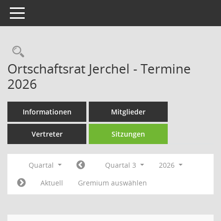
Toggle navigation
Rechercheauswahl
Ortschaftsrat Jerchel - Termine
2026
Informationen
Mitglieder
Vertreter
Sitzungen
Quartal
Quartal 3
2026
Aktuell
Gremium auswählen