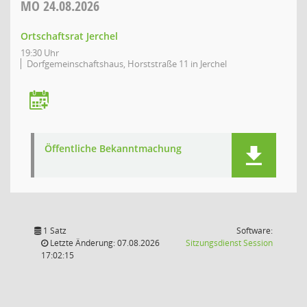
MO
24.08.2026
Ortschaftsrat Jerchel
19:30 Uhr
Dorfgemeinschaftshaus, Horststraße 11 in Jerchel
Öffentliche Bekanntmachung
1 Satz
Software:
(Wird in
Letzte Änderung: 07.08.2026
Sitzungsdienst
Session
17:02:15