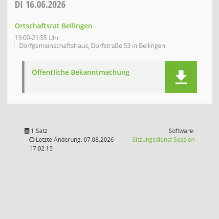
DI
16.06.2026
Ortschaftsrat Bellingen
19:00-21:55 Uhr
Dorfgemeinschaftshaus, Dorfstraße 53 in Bellingen
Öffentliche Bekanntmachung
1 Satz
Software:
(Wird in
Letzte Änderung: 07.08.2026
Sitzungsdienst
Session
17:02:15