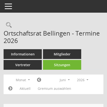
Toggle navigation
Rechercheauswahl
Ortschaftsrat Bellingen - Termine
2026
Informationen
Mitglieder
Vertreter
Sitzungen
Monat
Juni
2026
Aktuell
Gremium auswählen