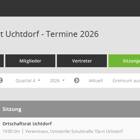
at Uchtdorf - Termine 2026
Mitglieder
Vertreter
Sitzung
Quartal 4
2026
Aktuell
Gremium au
Sitzung
Ortschaftsrat Uchtdorf
19:00 Uhr
Vereinshaus, Uchtdorfer Schulstraße 10a in Uchtdorf