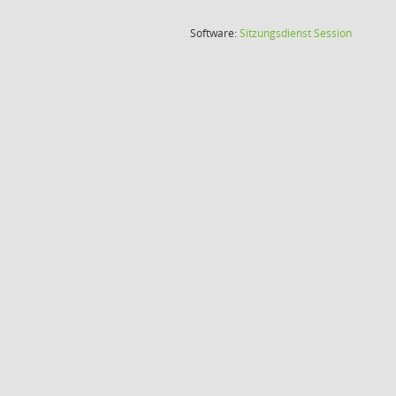
(Wird in
Software:
Sitzungsdienst
Session