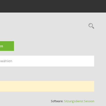
Rec
en
swählen
(Wird in
Software:
Sitzungsdienst
Session