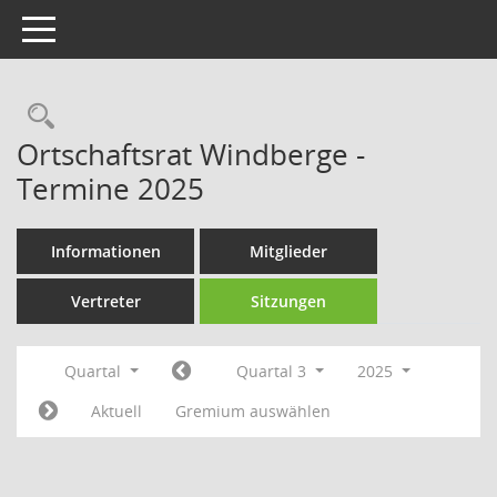
Toggle navigation
Rechercheauswahl
Ortschaftsrat Windberge -
Termine 2025
Informationen
Mitglieder
Vertreter
Sitzungen
Quartal
Quartal 3
2025
Aktuell
Gremium auswählen