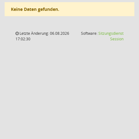
Keine Daten gefunden.
Letzte Änderung: 06.08.2026
Software:
Sitzungsdienst
(Wird in
17:02:30
Session