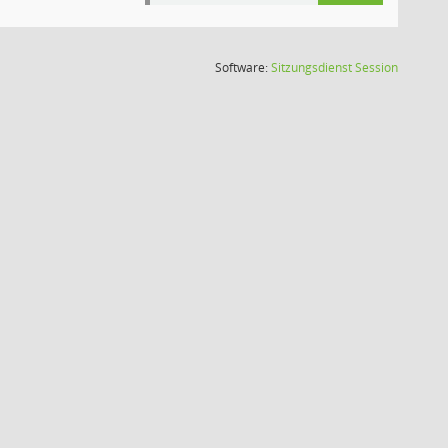
(Wird in
Software:
Sitzungsdienst
Session