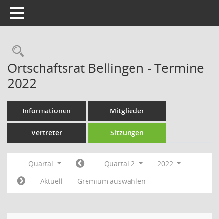
Toggle navigation
Rechercheauswahl
Ortschaftsrat Bellingen - Termine
2022
Informationen
Mitglieder
Vertreter
Sitzungen
Quartal
Quartal 2
2022
Aktuell
Gremium auswählen