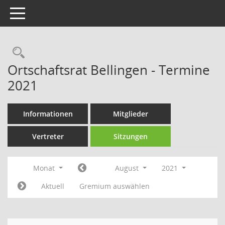
Toggle navigation
Rechercheauswahl
Ortschaftsrat Bellingen - Termine
2021
Informationen
Mitglieder
Vertreter
Sitzungen
Monat
August
2021
Aktuell
Gremium auswählen