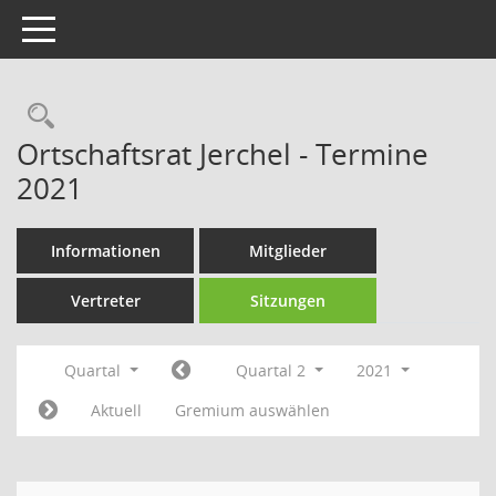
Toggle navigation
Rechercheauswahl
Ortschaftsrat Jerchel - Termine
2021
Informationen
Mitglieder
Vertreter
Sitzungen
Quartal
Quartal 2
2021
Aktuell
Gremium auswählen