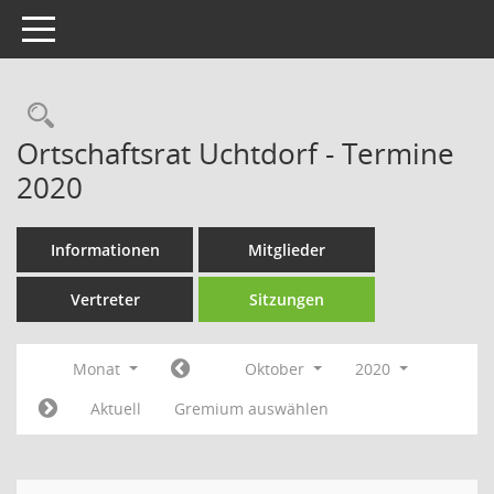
Toggle navigation
Rechercheauswahl
Ortschaftsrat Uchtdorf - Termine
2020
Informationen
Mitglieder
Vertreter
Sitzungen
Monat
Oktober
2020
Aktuell
Gremium auswählen