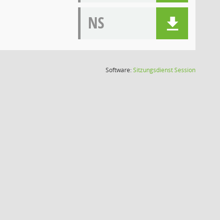
NS
(Wird in
Software:
Sitzungsdienst
Session