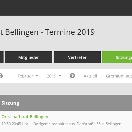
at Bellingen - Termine 2019
Mitglieder
Vertreter
Sitzung
Februar
2019
Aktuell
Gremium au
Sitzung
Ortschaftsrat Bellingen
19:30-20:45 Uhr
Dorfgemeinschaftshaus, Dorfstraße 53 in Bellingen