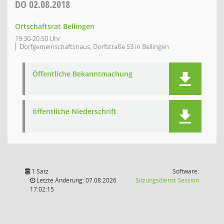
DO
02.08.2018
Ortschaftsrat Bellingen
19:30-20:50 Uhr
Dorfgemeinschaftshaus, Dorfstraße 53 in Bellingen
Öffentliche Bekanntmachung
öffentliche Niederschrift
1 Satz
Software:
(Wird in
Letzte Änderung: 07.08.2026
Sitzungsdienst
Session
17:02:15