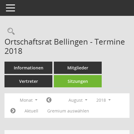
Toggle navigation
Rechercheauswahl
Ortschaftsrat Bellingen - Termine
2018
Informationen
Mitglieder
Vertreter
Sitzungen
Monat
August
2018
Aktuell
Gremium auswählen