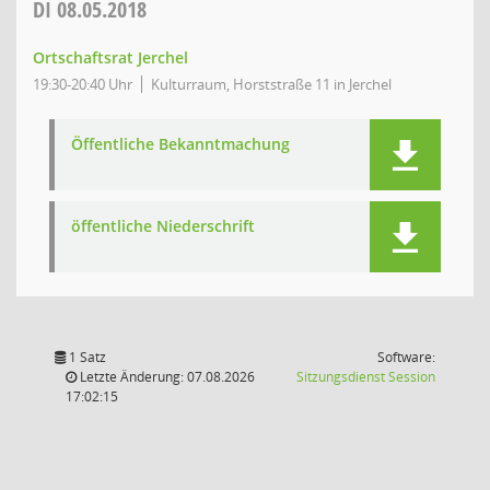
DI
08.05.2018
Ortschaftsrat Jerchel
19:30-20:40 Uhr
Kulturraum, Horststraße 11 in Jerchel
Öffentliche Bekanntmachung
öffentliche Niederschrift
1 Satz
Software:
(Wird in
Letzte Änderung: 07.08.2026
Sitzungsdienst
Session
17:02:15