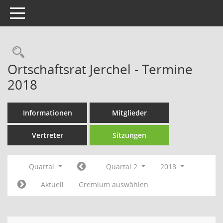
Toggle navigation
Rechercheauswahl
Ortschaftsrat Jerchel - Termine
2018
Informationen
Mitglieder
Vertreter
Sitzungen
Quartal
Quartal 2
2018
Aktuell
Gremium auswählen