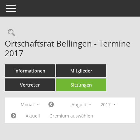
Toggle navigation
Rechercheauswahl
Ortschaftsrat Bellingen - Termine
2017
Informationen
Mitglieder
Vertreter
Sitzungen
Monat
August
2017
Aktuell
Gremium auswählen