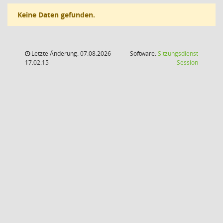
Keine Daten gefunden.
Letzte Änderung: 07.08.2026
Software:
Sitzungsdienst
(Wird in
17:02:15
Session