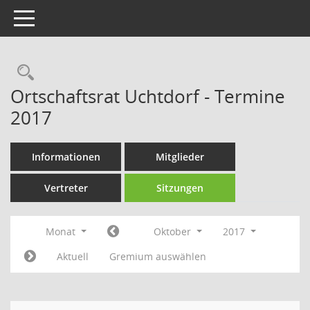
Toggle navigation
Rechercheauswahl
Ortschaftsrat Uchtdorf - Termine
2017
Informationen
Mitglieder
Vertreter
Sitzungen
Monat
Oktober
2017
Aktuell
Gremium auswählen