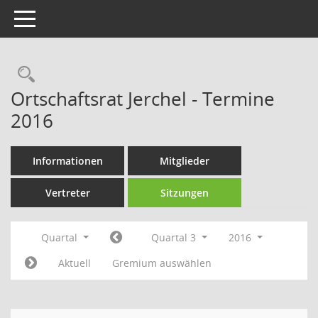
Toggle navigation
Rechercheauswahl
Ortschaftsrat Jerchel - Termine
2016
Informationen
Mitglieder
Vertreter
Sitzungen
Quartal
Quartal 3
2016
Aktuell
Gremium auswählen